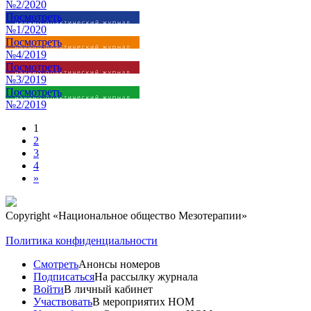
№2/2020
Посмотреть
№1/2020
Посмотреть
№4/2019
Посмотреть
№3/2019
Посмотреть
№2/2019
1
2
3
4
»
Copyright
«Национальное общество Мезотерапии»
Политика конфиденциальности
Смотреть
Анонсы номеров
Подписаться
На рассылку журнала
Войти
В личный кабинет
Участвовать
В мероприятих НОМ