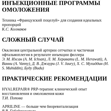
ИНЪЕКЦИОННЫЕ ПРОГРАММЫ
ОМОЛОЖЕНИЯ
Техника «Французский поцелуй» для создания идеальных
пропорций
К.С. Колмаков
СЛОЖНЫЙ СЛУЧАЙ
Окклюзия центральной артерии сетчатки и частичная
офтальмоплегия в результате инъекции филлера
Э. М. Ихсан (A. M. Ichsan), Л. М. Херавати (L. M. Herawati), А.
Ванни (A. Vanny), Д. В. Джаури (J. V. Jaury), Х. С. Мухиддин (H.
S. Muhiddin), Буду (Budu)
ПРАКТИЧЕСКИЕ РЕКОМЕНДАЦИИ
HYALREPAIR® PRP-терапия: клинический опыт
восстановления и омоложения кожи
Т.И. Попова
APRILINE — больше чем биоревитализация
В.В. Гобеджишвили