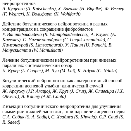
нейропротеинов
А. Кущенко (A. Kutschenko), Х. Бигалке (H. Bigalke), Ф. Вегнер
(F. Wegner), К. Вольфарт (K. Wohlfarth)
Действие ботулинического нейропротеина в разных
концентрациях на сокращение фибробластов
Р. Ванитфакдидеча (R. Wanitphakdeedecha), А. Кэукес (A.
Kaewkes), С. Унгаксонпайрот (C. Ungaksornpairote), С.
Лимсэнгурай (S. Limsaengurai), У. Панич (U. Panich), В.
Манускиатти (W. Manuskiatti)
Лечение ботулиническим нейропротеином при лицевых
параличах: систематический обзор
Л. Купер (L. Cooper), М. Луи (M. Lui), К. Ндука (C. Nduka)
Ботулинический нейропротеин как альтернативный способ
коррекции десневой улыбки: клинический случай
Ж. Араужу (J.P. Araujo), Ж. Круз (J. Cruz), Ж. Оливейра (J.X.
Oliveira), А. Канту (A.M. Canto)
Инъекции ботулинического нейропротеина для улучшения
симметрии нижней части лица при параличе лицевого нерва
С.А. Садик (S. A. Sadiq), С. Хваджа (S. Khwaja), С.Р. Саид (S.
R. Saeed)