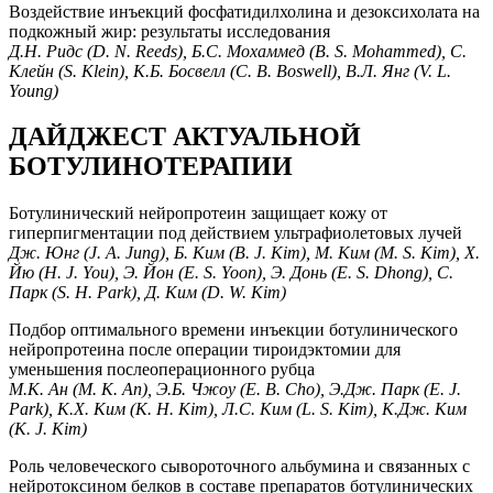
Воздействие инъекций фосфатидилхолина и дезоксихолата на
подкожный жир: результаты исследования
Д.Н. Ридс (D. N. Reeds), Б.С. Мохаммед (B. S. Mohammed), С.
Клейн (S. Klein), К.Б. Босвелл (C. B. Boswell), В.Л. Янг (V. L.
Young)
ДАЙДЖЕСТ АКТУАЛЬНОЙ
БОТУЛИНОТЕРАПИИ
Ботулинический нейропротеин защищает кожу от
гиперпигментации под действием ультрафиолетовых лучей
Дж. Юнг (J. A. Jung), Б. Ким (B. J. Kim), М. Ким (M. S. Kim), Х.
Йю (H. J. You), Э. Йон (E. S. Yoon), Э. Донь (E. S. Dhong), С.
Парк (S. H. Park), Д. Ким (D. W. Kim)
Подбор оптимального времени инъекции ботулинического
нейропротеина после операции тироидэктомии для
уменьшения послеоперационного рубца
М.К. Ан (M. K. An), Э.Б. Чжоу (E. B. Cho), Э.Дж. Парк (E. J.
Park), К.Х. Ким (K. H. Kim), Л.С. Ким (L. S. Kim), К.Дж. Ким
(K. J. Kim)
Роль человеческого сывороточного альбумина и связанных с
нейротоксином белков в составе препаратов ботулинических