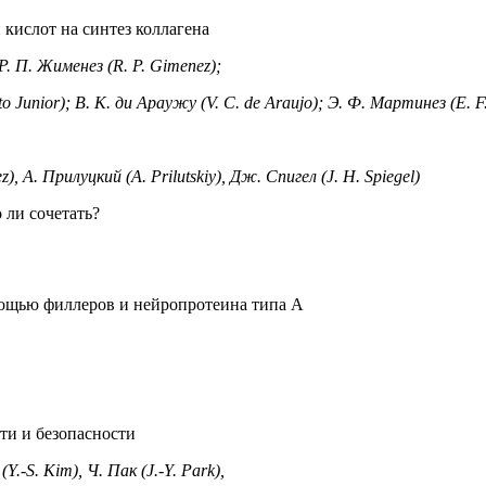
кислот на синтез коллагена
; Р. П. Жименез (R. P. Gimenez);
ito Junior); В. К. ди Араужу (V. C. de Araujo); Э. Ф. Мартинез (E. F
), А. Прилуцкий (A. Prilutskiy), Дж. Спигел (J. H. Spiegel)
ли сочетать?
мощью филлеров и нейропротеина типа А
ти и безопасности
(Y.‑S. Kim), Ч. Пак (J.‑Y. Park),