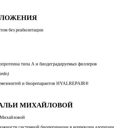
ОЛОЖЕНИЯ
том без реабилитации
опротеина типа А и биодеградируемых филлеров
ardo)
ие мезонитей и биорепарантов HYALREPAIR®
ТАЛЬИ МИХАЙЛОВОЙ
а Михайловой
ожности системной биорепарации в коррекции алопеции