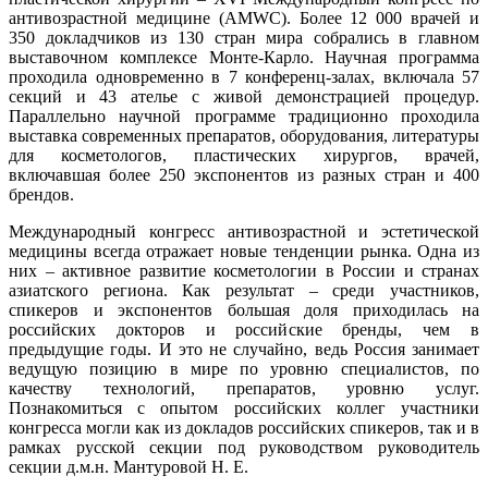
антивозрастной медицине (AMWC). Более 12 000 врачей и
350 докладчиков из 130 стран мира собрались в главном
выставочном комплексе Монте-Карло. Научная программа
проходила одновременно в 7 конференц-залах, включала 57
секций и 43 ателье с живой демонстрацией процедур.
Параллельно научной программе традиционно проходила
выставка современных препаратов, оборудования, литературы
для косметологов, пластических хирургов, врачей,
включавшая более 250 экспонентов из разных стран и 400
брендов.
Международный конгресс антивозрастной и эстетической
медицины всегда отражает новые тенденции рынка. Одна из
них – активное развитие косметологии в России и странах
азиатского региона. Как результат – среди участников,
спикеров и экспонентов большая доля приходилась на
российских докторов и российские бренды, чем в
предыдущие годы. И это не случайно, ведь Россия занимает
ведущую позицию в мире по уровню специалистов, по
качеству технологий, препаратов, уровню услуг.
Познакомиться с опытом российских коллег участники
конгресса могли как из докладов российских спикеров, так и в
рамках русской секции под руководством руководитель
секции д.м.н. Мантуровой Н. Е.