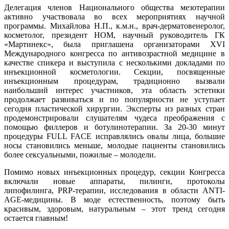
Делегация членов Национального общества мезотерапии
активно участвовала во всех мероприятиях научной
программы. Михайлова Н.П., к.м.н., врач-дерматовенеролог,
косметолог, президент НОМ, научный руководитель ГК
«Мартинекс», была приглашена организаторами XVI
Международного конгресса по антивозрастной медицине в
качестве спикера и выступила с несколькими докладами по
инъекционной косметологии. Секции, посвященные
инъекционным процедурам, традиционно вызвали
наибольший интерес участников, эта область эстетики
продолжает развиваться и по популярности не уступает
сегодня пластической хирургии. Эксперты из разных стран
продемонстрировали слушателям чудеса преображения с
помощью филлеров и ботулинотерапии. За 20-30 минут
процедуры FULL FACE исправлялись овалы лица, большие
носы становились меньше, молодые пациенты становились
более сексуальными, пожилые – молодели.
Помимо новых инъекционных процедур, секции Конгресса
включали новые аппараты, пилинги, протоколы
липофилинга, PRP-терапии, исследования в области ANTI-
AGE-медицины. В моде естественность, поэтому быть
красивым, здоровым, натуральным – этот тренд сегодня
остается главным!