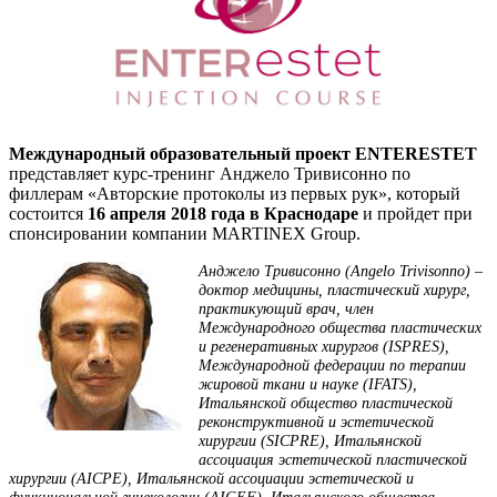
Международный образовательный проект ENTERESTET
представляет курс-тренинг Анджело Тривисонно по
филлерам «Авторские протоколы из первых рук», который
состоится
16 апреля 2018 года в Краснодаре
и пройдет при
спонсировании компании MARTINEX Group.
Анджело Тривисонно (Angelo Trivisonno) –
доктор медицины, пластический хирург,
практикующий врач, член
Международного общества пластических
и регенеративных хирургов (ISPRES),
Международной федерации по терапии
жировой ткани и науке (IFATS),
Итальянской общество пластической
реконструктивной и эстетической
хирургии (SICPRE), Итальянской
ассоциация эстетической пластической
хирургии (AICPE), Итальянской ассоциации эстетической и
функциональной гинекологии (AIGEF), Итальянского общества